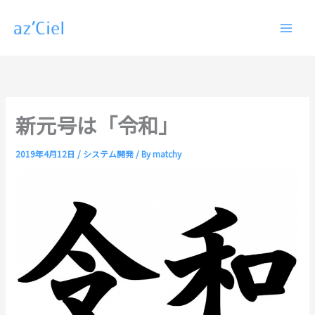
内
容
を
ス
キ
ッ
プ
新元号は「令和」
2019年4月12日
/
システム開発
/ By
matchy