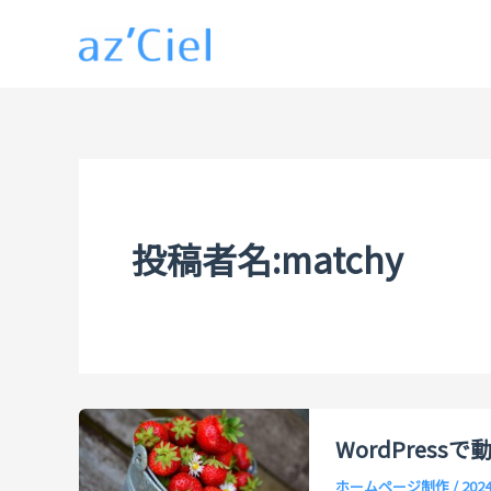
内
容
を
ス
キ
ッ
プ
投稿者名:matchy
WordPres
ホームページ制作
/
202