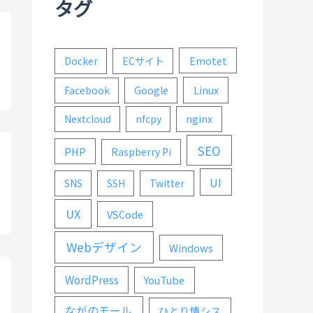
タグ
Emotet
Docker
ECサイト
Linux
Facebook
Google
Nextcloud
nfcpy
nginx
SEO
PHP
Raspberry Pi
UI
SNS
SSH
Twitter
UX
VSCode
Webデザイン
Windows
WordPress
YouTube
ながのモール
ひとり情シス