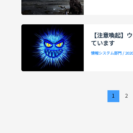
【注意喚起】ウ
ています
情報システム部門
/
202
1
2