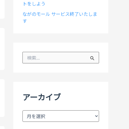
トをしよう
ながのモール サービス終了いたしま
す
検
索
対
象
:
アーカイブ
ア
ー
カ