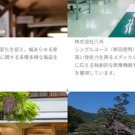
株式会社八光
変化を捉え、幅あらゆる産
シングルユース（単回使用
に関する多種多様な製品を
高い技術力を誇るメディカ
に応える独創的な医療機器
を獲得しています。