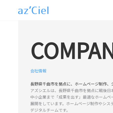
内
容
を
ス
キ
ッ
COMPA
プ
会社情報
長野県千曲市を拠点に、ホームページ制作、
アズシエルは、長野県千曲市を拠点に戦後日本
中小企業まで「成果を出す」最適なホームペ
展開をしています。ホームページ制作やシス
デジタルチームです。