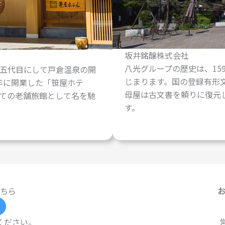
坂井銘醸株式会社
八光グループの歴史は、15
五代目にして戸倉温泉の開
じまります。国の登録有形
）年に開業した「笹屋ホテ
母屋は古文書を頼りに復元
ての老舗旅館として名を馳
す。
ちら
ください。