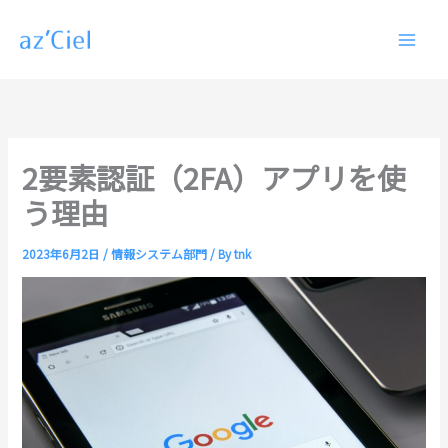
内
容
を
ス
キ
ッ
プ
2要素認証（2FA）アプリを使
う理由
2023年6月2日
/
情報システム部門
/ By
tnk