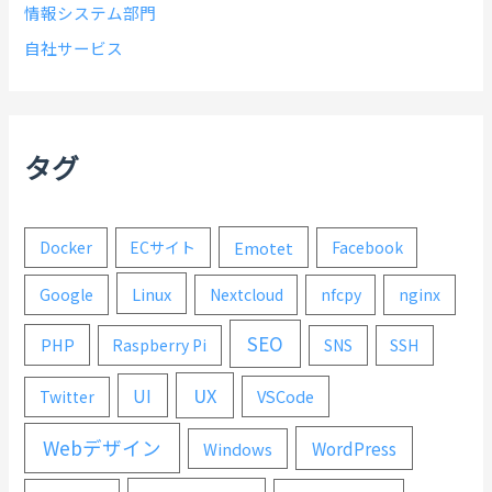
情報システム部門
自社サービス
タグ
Emotet
Docker
ECサイト
Facebook
Linux
Google
Nextcloud
nfcpy
nginx
SEO
PHP
Raspberry Pi
SNS
SSH
UX
UI
VSCode
Twitter
Webデザイン
WordPress
Windows