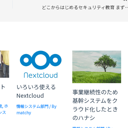
どこからはじめるセキュリティ教
ート
いろいろ使える
事業継続性のため
す
Nextcloud
基幹システムをク
発
,
ホ
情報システム部門
/ By
ラウド化したとき
シス
matchy
のハナシ