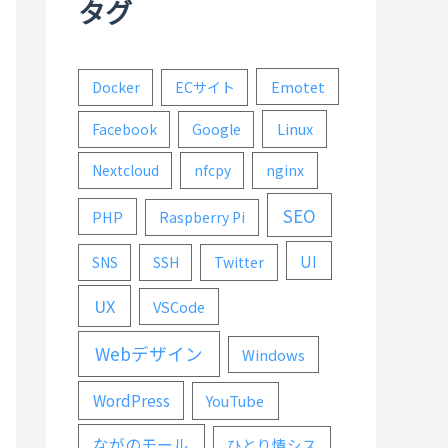
タグ
Emotet
Docker
ECサイト
Linux
Facebook
Google
Nextcloud
nfcpy
nginx
SEO
PHP
Raspberry Pi
UI
SNS
SSH
Twitter
UX
VSCode
Webデザイン
Windows
WordPress
YouTube
ながのモール
ひとり情シス