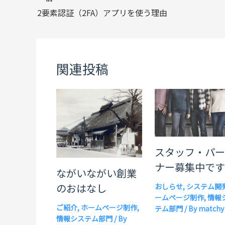
2要素認証（2FA）アプリを使う理由
関連投稿
スタッフ・パ
ナー募集中で
ながいながい創業
のおはなし
おしらせ
,
システム開
ームページ制作
,
情報
ご紹介
,
ホームページ制作
,
テム部門
/ By
matchy
情報システム部門
/ By