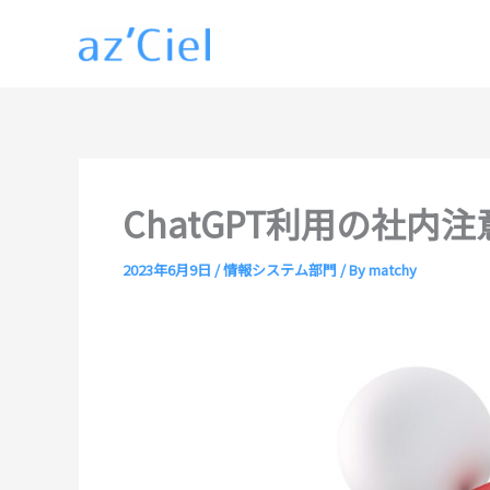
内
容
を
ス
キ
ッ
プ
ChatGPT利用の社内
2023年6月9日
/
情報システム部門
/ By
matchy