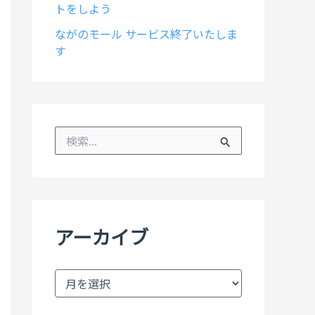
トをしよう
ながのモール サービス終了いたしま
す
検
索
対
象
:
アーカイブ
ア
ー
カ