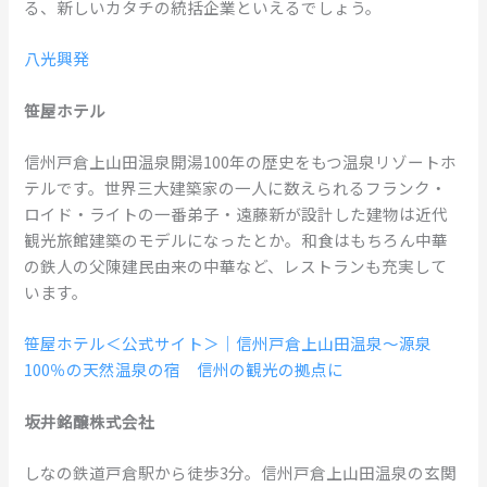
る、新しいカタチの統括企業といえるでしょう。
八光興発
笹屋ホテル
信州戸倉上山田温泉開湯100年の歴史をもつ温泉リゾートホ
テルです。世界三大建築家の一人に数えられるフランク・
ロイド・ライトの一番弟子・遠藤新が設計した建物は近代
観光旅館建築のモデルになったとか。和食はもちろん中華
の鉄人の父陳建民由来の中華など、レストランも充実して
います。
笹屋ホテル＜公式サイト＞｜信州戸倉上山田温泉～源泉
100％の天然温泉の宿 信州の観光の拠点に
坂井銘醸株式会社
しなの鉄道戸倉駅から徒歩3分。信州戸倉上山田温泉の玄関