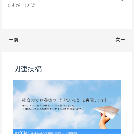
ですが…(苦笑
前
次
関連投稿