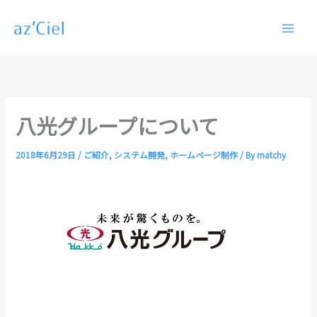
内
容
を
ス
キ
ッ
プ
八光グループについて
2018年6月29日
/
ご紹介
,
システム開発
,
ホームページ制作
/ By
matchy