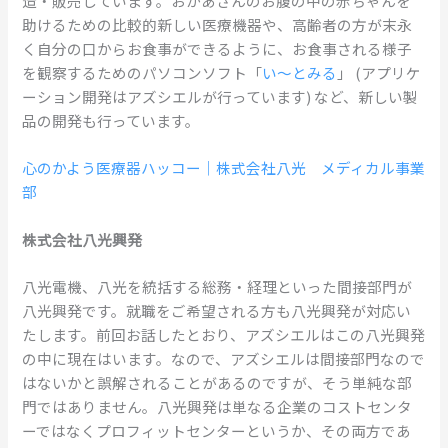
造・販売しています。おかあさんのお腹の中の赤ちゃんを
助けるための比較的新しい医療機器や、高齢者の方が末永
く自分の口からお食事ができるように、お食事される様子
を観察するためのパソコンソフト「
い〜とみる
」 (アプリケ
ーション開発はアズシエルが行っています) など、新しい製
品の開発も行っています。
心のかよう医療器ハッコー｜株式会社八光 メディカル事業
部
株式会社八光興発
八光電機、八光を統括する総務・経理といった間接部門が
八光興発です。就職をご希望される方も八光興発が対応い
たします。前回お話したとおり、アズシエルはこの八光興発
の中に現在はいます。なので、アズシエルは間接部門なので
はないかと誤解されることがあるのですが、そう単純な部
門ではありません。八光興発は単なる企業のコストセンタ
ーではなくプロフィットセンターというか、その両方であ