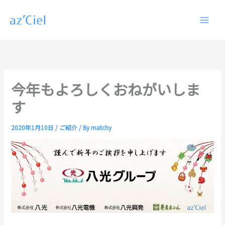
内
容
を
ス
キ
ッ
プ
今年もよろしくおねがいしま
す
2020年1月10日
/
ご紹介
/ By
matchy