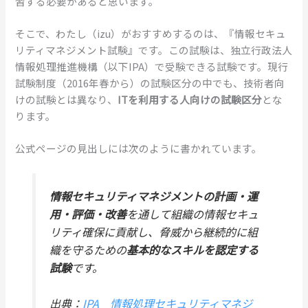
習する必要があると思います。
そこで、わたし（izu）がおすすめするのは、『情報セキュ
リティマネジメント試験』です。この試験は、独立行政法人
情報処理推進機構（以下IPA）で受験できる試験です。現行
試験制度（2016年春から）の試験区分の中でも、技術者向
けの試験とは異なり、
ITを利用する人向けの試験区分
とな
ります。
公式ページの見出しには次のように書かれています。
情報セキュリティマネジメントの計画・運
用・評価・改善
を通して
組織の情報セキュ
リティ確保に貢献
し、
脅威から継続的に組
織を守る
ための
基本的なスキルを認定する
試験
です。
出典：
IPA 情報処理セキュリティマネジ