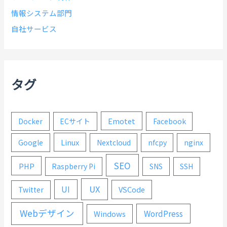
情報システム部門
自社サービス
タグ
Emotet
Docker
ECサイト
Facebook
Linux
Google
Nextcloud
nfcpy
nginx
SEO
PHP
Raspberry Pi
SNS
SSH
UX
UI
VSCode
Twitter
Webデザイン
WordPress
Windows