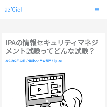
内
容
を
ス
キ
ッ
プ
IPAの情報セキュリティマネジ
メント試験ってどんな試験？
2021年2月12日
/
情報システム部門
/ By
izu