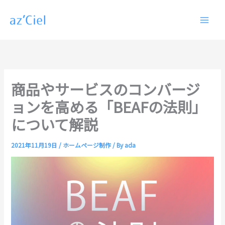
内
容
を
ス
キ
ッ
プ
商品やサービスのコンバージ
ョンを高める「BEAFの法則」
について解説
2021年11月19日
/
ホームページ制作
/ By
ada