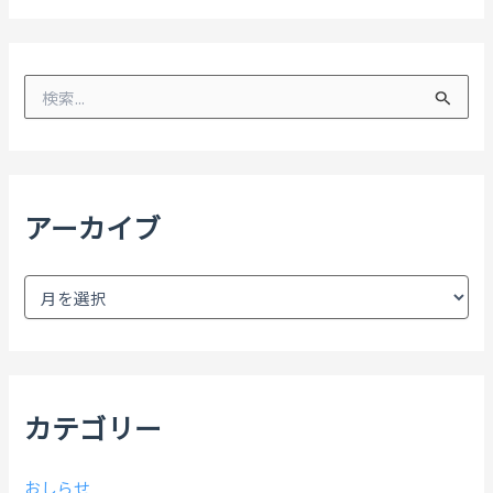
検
索
対
象
:
アーカイブ
ア
ー
カ
イ
ブ
カテゴリー
おしらせ