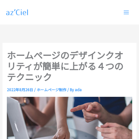
内
容
を
ス
キ
ッ
プ
ホームぺージのデザインクオ
リティが簡単に上がる４つの
テクニック
2022年8月26日
/
ホームページ制作
/ By
ada