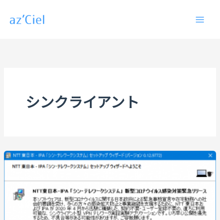
内
容
を
ス
キ
ッ
プ
シンクライアント