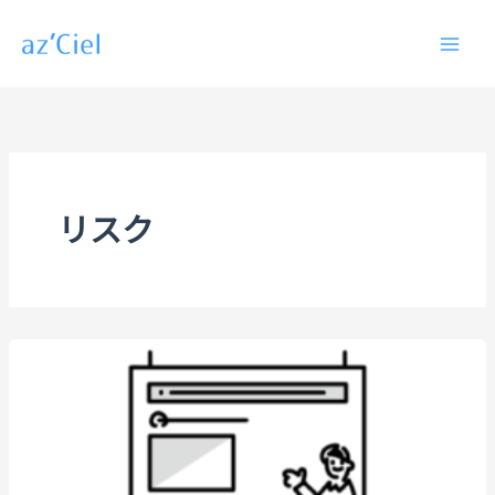
内
容
を
ス
キ
ッ
プ
リスク