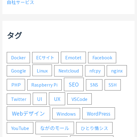
自社サービス
タグ
Emotet
Docker
ECサイト
Facebook
Linux
Google
Nextcloud
nfcpy
nginx
SEO
PHP
Raspberry Pi
SNS
SSH
UX
UI
VSCode
Twitter
Webデザイン
WordPress
Windows
ながのモール
YouTube
ひとり情シス