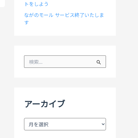
トをしよう
ながのモール サービス終了いたしま
す
検
索
対
象
:
アーカイブ
ア
ー
カ