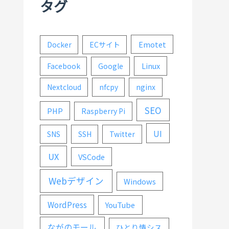
タグ
Emotet
Docker
ECサイト
Linux
Facebook
Google
Nextcloud
nfcpy
nginx
SEO
PHP
Raspberry Pi
UI
SNS
SSH
Twitter
UX
VSCode
Webデザイン
Windows
WordPress
YouTube
ながのモール
ひとり情シス