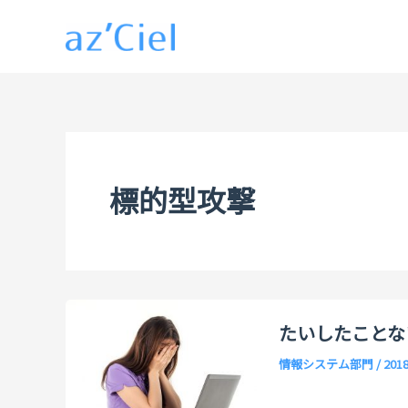
内
容
を
ス
キ
ッ
プ
標的型攻撃
たいしたことな
情報システム部門
/
201