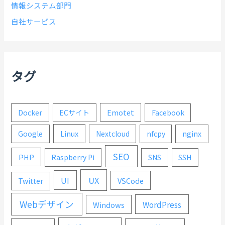
情報システム部門
自社サービス
タグ
Emotet
Docker
ECサイト
Facebook
Linux
Google
Nextcloud
nfcpy
nginx
SEO
PHP
Raspberry Pi
SNS
SSH
UX
UI
VSCode
Twitter
Webデザイン
WordPress
Windows