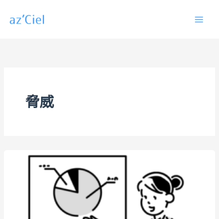
内
容
を
ス
キ
ッ
プ
脅威