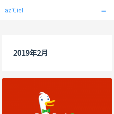
内
容
を
ス
キ
ッ
プ
2019年2月