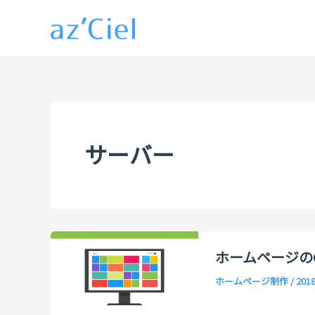
内
容
を
ス
キ
ッ
プ
サーバー
ホームページの
ホームページ制作
/
201