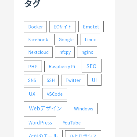
タグ
Emotet
Docker
ECサイト
Linux
Facebook
Google
Nextcloud
nfcpy
nginx
SEO
PHP
Raspberry Pi
UI
SNS
SSH
Twitter
UX
VSCode
Webデザイン
Windows
WordPress
YouTube
ながのモール
ひとり情シス