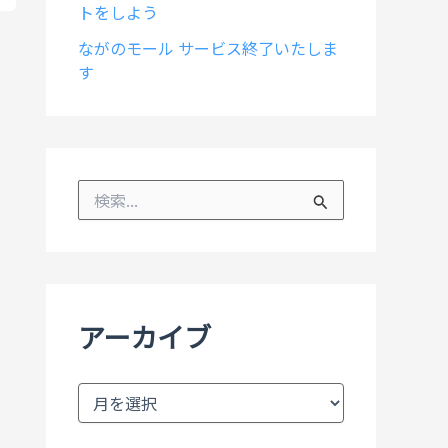
トをしよう
ながのモール サービス終了いたしま
す
検
索
対
象
:
アーカイブ
ア
ー
カ