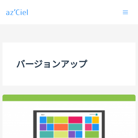
内
容
を
ス
キ
ッ
プ
バージョンアップ