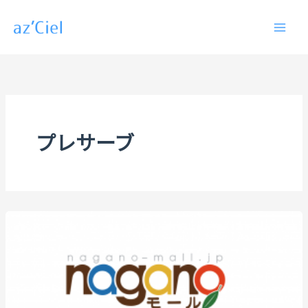
内
容
を
ス
キ
ッ
プ
プレサーブ