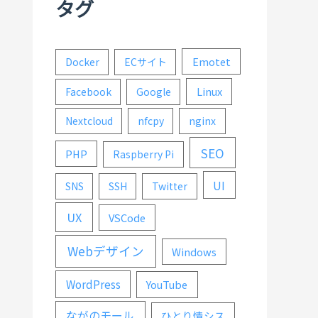
タグ
Emotet
Docker
ECサイト
Linux
Facebook
Google
Nextcloud
nfcpy
nginx
SEO
PHP
Raspberry Pi
UI
SNS
SSH
Twitter
UX
VSCode
Webデザイン
Windows
WordPress
YouTube
ながのモール
ひとり情シス