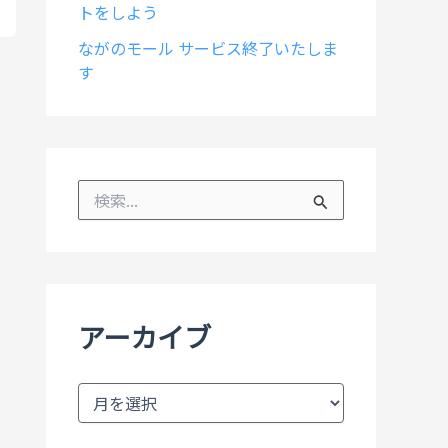
トをしよう
ながのモール サービス終了いたしま
す
検
索
対
象
:
アーカイブ
ア
ー
カ