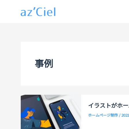
内
容
を
ス
キ
ッ
プ
事例
イラストがホー
ホームページ制作
/
202