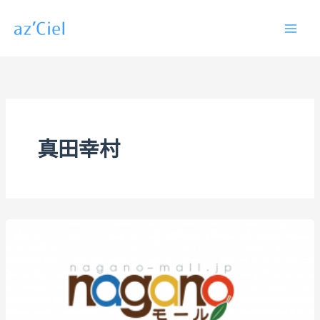
内
容
を
ス
キ
ッ
プ
真田幸村