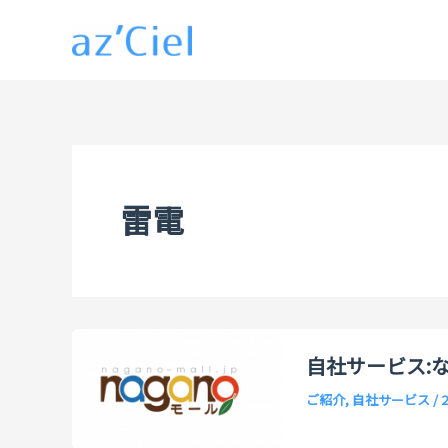
内
容
を
ス
キ
ッ
プ
雷電
自社サービス:
ご紹介
,
自社サービス
/