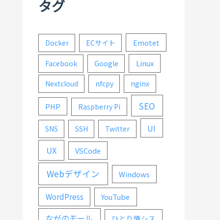
タグ
Emotet
Docker
ECサイト
Linux
Facebook
Google
Nextcloud
nfcpy
nginx
SEO
PHP
Raspberry Pi
UI
SNS
SSH
Twitter
UX
VSCode
Webデザイン
Windows
WordPress
YouTube
ながのモール
ひとり情シス