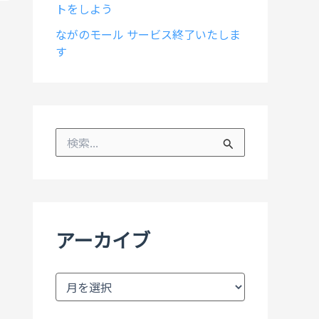
トをしよう
ながのモール サービス終了いたしま
す
検
索
対
象
:
アーカイブ
ア
ー
カ