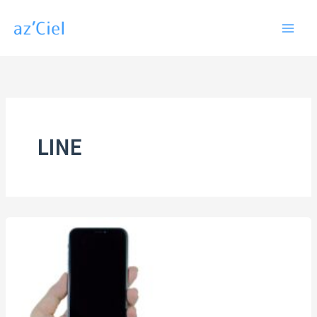
内
容
を
ス
キ
ッ
プ
LINE