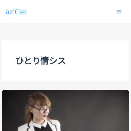
内
容
を
ス
キ
ッ
プ
ひとり情シス