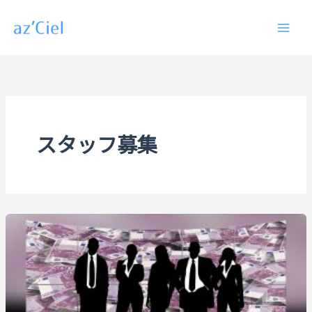
内
容
を
ス
キ
ッ
プ
スタッフ募集