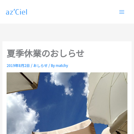
内
容
を
ス
キ
ッ
プ
夏季休業のおしらせ
2019年8月2日
/
おしらせ
/ By
matchy