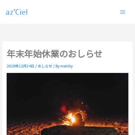
内
容
を
ス
キ
ッ
プ
年末年始休業のおしらせ
2018年12月14日
/
おしらせ
/ By
matchy