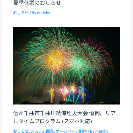
夏季休業のおしらせ
おしらせ
/ By
matchy
信州千曲市千曲川納涼煙火大会 恒例、リア
ルタイムプログラム (スマホ対応)
おしらせ
,
システム開発
,
ホームページ制作
/ By
matchy