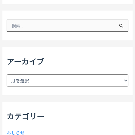
検
索
対
象
:
アーカイブ
ア
ー
カ
イ
ブ
カテゴリー
おしらせ