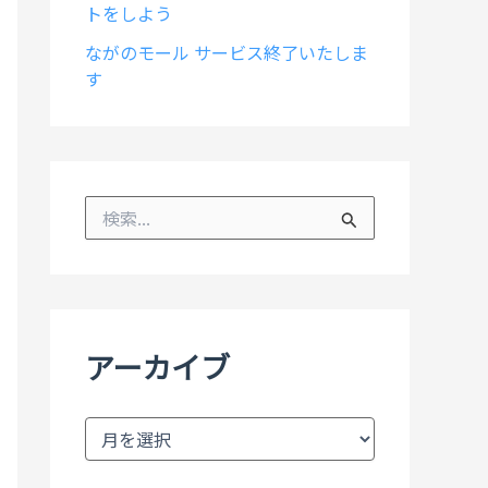
トをしよう
ながのモール サービス終了いたしま
す
検
索
対
象
:
アーカイブ
ア
ー
カ