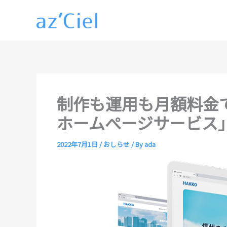
内
容
を
ス
キ
ッ
プ
制作も運用も月額料金
ホームぺージサービス
2022年7月1日
/
おしらせ
/ By
ada