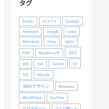
タグ
Emotet
Docker
ECサイト
Linux
Facebook
Google
Nextcloud
nfcpy
nginx
SEO
PHP
Raspberry Pi
UI
SNS
SSH
Twitter
UX
VSCode
Webデザイン
Windows
WordPress
YouTube
ながのモール
ひとり情シス