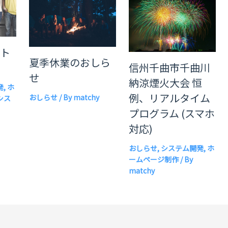
ート
夏季休業のおしら
信州千曲市千曲川
す
せ
納涼煙火大会 恒
発
,
ホ
例、リアルタイム
おしらせ
/ By
matchy
シス
プログラム (スマホ
対応)
おしらせ
,
システム開発
,
ホ
ームページ制作
/ By
matchy