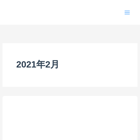
内
容
を
ス
キ
ッ
プ
2021年2月