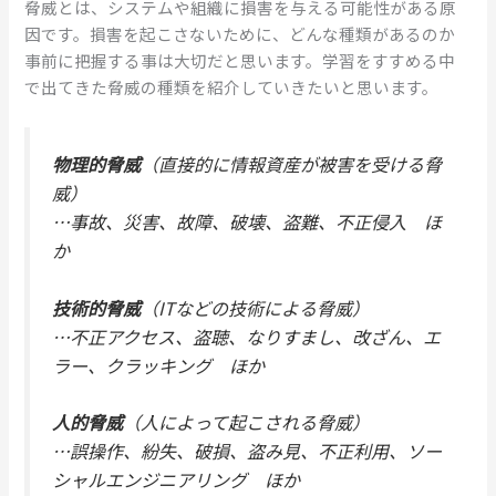
脅威とは、システムや組織に損害を与える可能性がある原
因です。損害を起こさないために、どんな種類があるのか
事前に把握する事は大切だと思います。学習をすすめる中
で出てきた脅威の種類を紹介していきたいと思います。
物理的脅威
（直接的に情報資産が被害を受ける脅
威）
…事故、災害、故障、破壊、盗難、不正侵入 ほ
か
技術的脅威
（ITなどの技術による脅威）
…不正アクセス、盗聴、なりすまし、改ざん、エ
ラー、クラッキング ほか
人的脅威
（人によって起こされる脅威）
…誤操作、紛失、破損、盗み見、不正利用、ソー
シャルエンジニアリング ほか