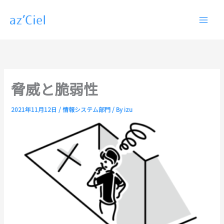
内
容
を
ス
キ
ッ
プ
脅威と脆弱性
2021年11月12日
/
情報システム部門
/ By
izu