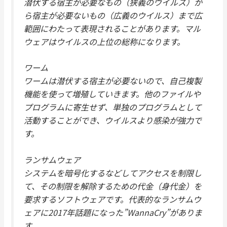
潜伏する宿主が必要なもの（狭義のウイルス）か
ら宿主が必要ないもの（広義のウイルス）まで広
範囲にわたって表現されることがあります。マル
ウェアはウイルスの上位の総称になります。
ワーム
ワームは潜伏する宿主が必要ないので、自己複製
機能を使って増殖していきます。他のファイルや
プログラムに寄生せず、単独のプログラムとして
活動することができ、ウイルスより感染が強力で
す。
ランサムウェア
システムを暗号化するなどしてアクセスを制限し
て、その制限を解除するための代金（身代金）を
要求するソフトウェアです。代表的なランサムウ
ェアに2017年話題になった”WannaCry”がありま
す。