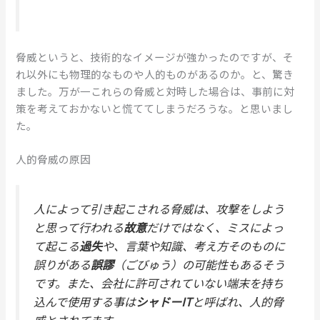
脅威というと、技術的なイメージが強かったのですが、そ
れ以外にも物理的なものや人的ものがあるのか。と、驚き
ました。万が一これらの脅威と対時した場合は、事前に対
策を考えておかないと慌ててしまうだろうな。と思いまし
た。
人的脅威の原因
人によって引き起こされる脅威は、攻撃をしよう
と思って行われる
故意
だけではなく、ミスによっ
て起こる
過失
や、言葉や知識、考え方そのものに
誤りがある
誤謬
（ごびゅう）の可能性もあるそう
です。また、会社に許可されていない端末を持ち
込んで使用する事は
シャドーIT
と呼ばれ、人的脅