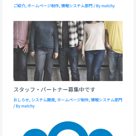
ご紹介
,
ホームページ制作
,
情報システム部門
/ By
matchy
スタッフ・パートナー募集中です
おしらせ
,
システム開発
,
ホームページ制作
,
情報システム部門
/ By
matchy